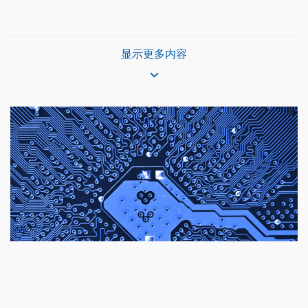
显示更多内容
覆铜板
铜箔
环氧树脂
玻纤布
玻纤丝
电路板油墨
环氧氯丙烷(ECH)
离型膜
聚酯膜